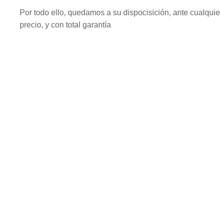
Por todo ello, quedamos a su dispocisición, ante cualquie
precio, y con total garantía
Fabricación Herramien
Desde 1975 fabricamos herramienta neumática profesional
mundo, ganando populariad y consiguiendo una sólida repu
La gestión de la calidad ha pasado muchas certificacione
Rising Star con honor. Las Innovaciones y mejoras persis
todos los clientes. Les damos las bienvenida a desarroll