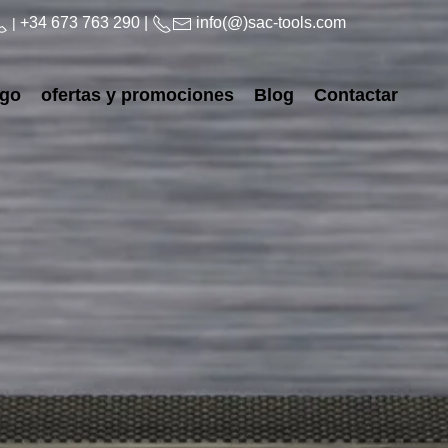
+34 673 763 290 |
info(@)sac-tools.com
|
ogo
ofertas y promociones
Blog
Contactar