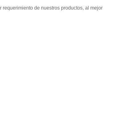
r requerimiento de nuestros productos, al mejor
tas Profesionales
, de alta calidad para diferentes aplicaciones en diversos sec
tación en el mercado internacional, especialmente en Alemania
s de calidad internacional con productos de marketing y grupos 
tentes están hechas para satisfacer las tendencias y demandas 
ar una relación mutuamente beneficiosa con nosotros a largo pla